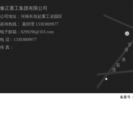
豫正重工集团有限公司
公司地址：河南长垣起重工业园区
咨询热线： 葛经理 13303809977
电子邮箱：8299296@163.com
电 话：13303809977
传 真：
备案号：豫