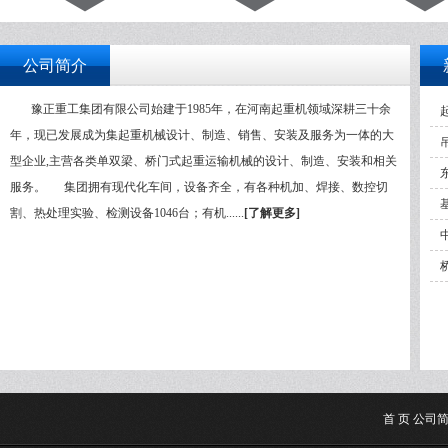
公司简介
豫正重工集团有限公司始建于1985年，在河南起重机领域深耕三十余
年，现已发展成为集起重机械设计、制造、销售、安装及服务为一体的大
型企业,主营各类单双梁、桥门式起重运输机械的设计、制造、安装和相关
服务。 集团拥有现代化车间，设备齐全，有各种机加、焊接、数控切
割、热处理实验、检测设备1046台；有机......
[了解更多]
首 页
公司