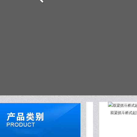
防爆电动葫芦
双梁抓斗桥式起重机 单