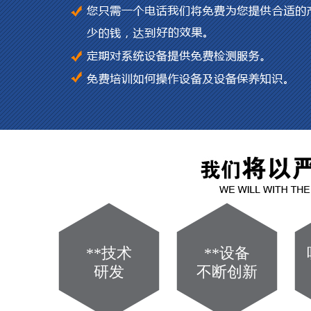
**技术
**设备
研发
不断创新