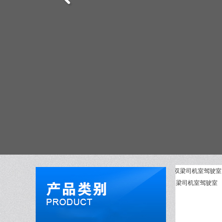
减速机变速箱
龙门吊司机室驾驶室双梁司机室驾驶室