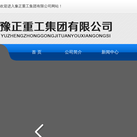
欢迎进入豫正重工集团有限公司网站！
首 页
公司简介
新闻中心